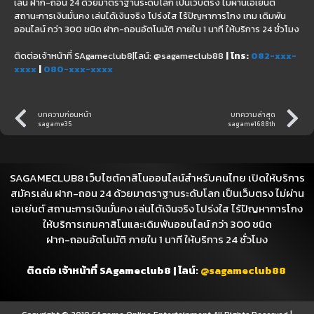
เล่น ฝาก-ถอน 24 ด้วยมาตราฐานระดับโลก เป็นเว็บตรง ไม่ผ่านเอเย่นต์
สถานะการเงินมั่นคง เล่นได้เงินจริง โปร่งใส ไร้ปัญหาการโกง เกม เดิมพัน
ออนไลน์ กว่า 300 ชนิด ฝาก-ถอนอัตโนมัติ ภายใน 1 นาที ให้บริการ 24 ชั่วโมง
ติดต่อเจ้าหน้าที่ SAgameclub8|ไลน์: @sagameclub88
| โทร:
082-xxx-
xxxx
|
080-xxx-xxxx
บทความก่อนหน้า
บทความล่าสุด
sagame35
sagame1688th
SAGAMECLUB8 เว็บไซต์คาสิโนออนไลน์สำหรับคนไทย เปิดให้บริการ
สมัครเล่น ฝาก-ถอน 24 ด้วยมาตราฐานระดับโลก เป็นเว็บตรง ไม่ผ่าน
เอเย่นต์ สถานะการเงินมั่นคง เล่นได้เงินจริง โปร่งใส ไร้ปัญหาการโกง
ให้บริการเกมคาสิโนและเดิมพันออนไลน์ กว่า 300 ชนิด
ฝาก-ถอนอัตโนมัติ ภายใน 1 นาที ให้บริการ 24 ชั่วโมง
ติดต่อ เจ้าหน้าที่ SAgameclub8 | ไลน์:
@sagameclub88