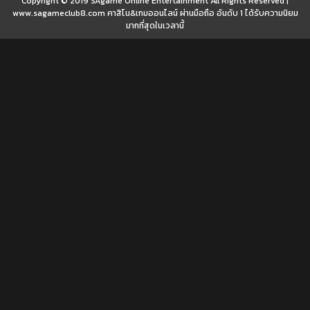
Copyright © 2019 SAgame Online Entertainment All Rights Reserved |
www.sagameclub8.com คาสิโน&เกมออนไลน์ ผ่านมือถือ อันดับ 1 ได้รับความนิยม
มากที่สุดในเวลานี้